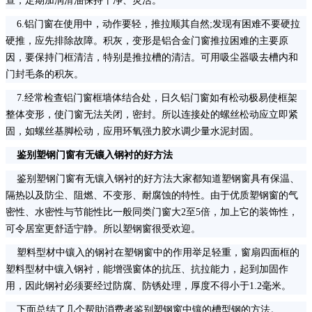
查，定期加润滑油保持干净、灵活。
6.铝门窗在使用中，动作要轻，推拉顺其自然;发现有困难不要硬拉
硬推，应先排除故障。积灰，变形是铝合金门窗推拉困难的主要原
因，要保持门框清洁，特别是推拉槽的清洁。
可用吸尘器吸去槽内和
门封毛条的积灰。
7.经常检查铝门窗框墙体结合处，日久铝门窗如有松动极易使框架
整体变形，使门窗无法关闭，密封。所以连接处的螺丝松动应立即紧
固，如螺丝基脚松动，应用环氧强力胶水调少量水泥封固。
鉴别塑钢门窗有无镶入钢衬的好方法
鉴别塑钢门窗有无镶入钢衬的好方法大家都知道塑钢窗具有保温、
隔热以及防尘、阻燃、不变形、耐腐蚀的特性。由于优质塑钢窗的气
密性、水密性与节能性比一般同类门窗大2至5倍，加上它的装饰性，
可令居室更舒适宁静。所以塑钢窗很受欢迎。
塑料型材中镶入的钢衬在塑钢窗中的作用举足轻重，窗扇四面框的
塑料型材中镶入钢衬，能增强窗体的抗压、抗拉能力，起到加固作
用，因此钢衬必须要经过防腐、防锈处理，厚度不得小于1.2毫米。
下面总结了几个帮助消费者鉴别塑钢窗中镶的槽型钢的方法。