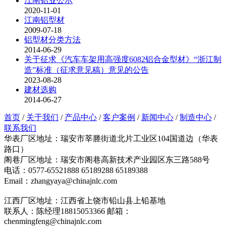
江南铝业公示
2020-11-01
江南铝型材
2009-07-18
铝型材分类方法
2014-06-29
关于征求《汽车车架用高强度6082铝合金型材》“浙江制
造”标准（征求意见稿）意见的公告
2023-08-28
建材选购
2014-06-27
首页
/
关于我们
/
产品中心
/
客户案例
/
新闻中心
/
制造中心
/
联系我们
华表厂区地址：瑞安市莘塍街道北片工业区104国道边（华表
路口）
阁巷厂区地址：瑞安市阁巷高新技术产业园区东三路588号
电话：0577-65521888 65189288 65189388
Email：zhangyaya@chinajnlc.com
江西厂区地址：江西省上饶市铅山县上铅基地
联系人：陈经理18815053366 邮箱：
chenmingfeng@chinajnlc.com