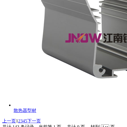
散热器型材
上一页
1
2
3
4
5
下一页
共计
143
条记录，当前第
1
页， 共计
9
页， 转到
页