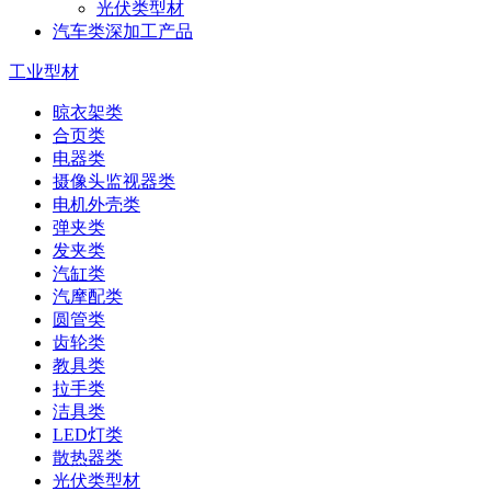
光伏类型材
汽车类深加工产品
工业型材
晾衣架类
合页类
电器类
摄像头监视器类
电机外壳类
弹夹类
发夹类
汽缸类
汽摩配类
圆管类
齿轮类
教具类
拉手类
洁具类
LED灯类
散热器类
光伏类型材