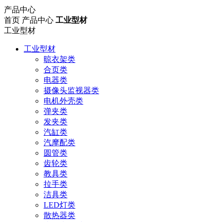
产品中心
首页
产品中心
工业型材
工业型材
工业型材
晾衣架类
合页类
电器类
摄像头监视器类
电机外壳类
弹夹类
发夹类
汽缸类
汽摩配类
圆管类
齿轮类
教具类
拉手类
洁具类
LED灯类
散热器类