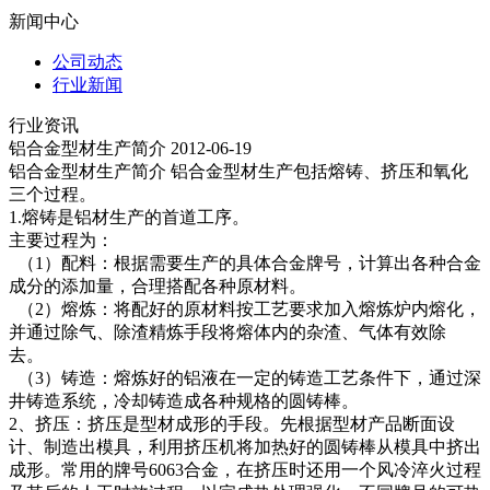
新闻中心
公司动态
行业新闻
行业资讯
铝合金型材生产简介
2012-06-19
铝合金型材生产简介
铝合金型材生产包括熔铸、挤压和氧化
三个过程。
1.
熔铸是铝材生产的首道工序。
主要过程为：
（
1
）配料：根据需要生产的具体合金牌号，计算出各种合金
成分的添加量，合理搭配各种原材料。
（
2
）熔炼：将配好的原材料按工艺要求加入熔炼炉内熔化，
并通过除气、除渣精炼手段将熔体内的杂渣、气体有效除
去。
（
3
）铸造：熔炼好的铝液在一定的铸造工艺条件下，通过深
井铸造系统，冷却铸造成各种规格的圆铸棒。
2
、挤压：挤压是型材成形的手段。先根据型材产品断面设
计、制造出模具，利用挤压机将加热好的圆铸棒从模具中挤出
成形。常用的牌号
6063
合金，在挤压时还用一个风冷淬火过程