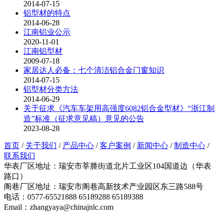
2014-07-15
铝型材的特点
2014-06-28
江南铝业公示
2020-11-01
江南铝型材
2009-07-18
家居达人必备：七个清洁铝合金门窗知识
2014-07-15
铝型材分类方法
2014-06-29
关于征求《汽车车架用高强度6082铝合金型材》“浙江制
造”标准（征求意见稿）意见的公告
2023-08-28
首页
/
关于我们
/
产品中心
/
客户案例
/
新闻中心
/
制造中心
/
联系我们
华表厂区地址：瑞安市莘塍街道北片工业区104国道边（华表
路口）
阁巷厂区地址：瑞安市阁巷高新技术产业园区东三路588号
电话：0577-65521888 65189288 65189388
Email：zhangyaya@chinajnlc.com