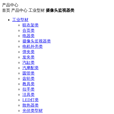
产品中心
首页
产品中心
工业型材
摄像头监视器类
工业型材
晾衣架类
合页类
电器类
摄像头监视器类
电机外壳类
弹夹类
发夹类
汽缸类
汽摩配类
圆管类
齿轮类
教具类
拉手类
洁具类
LED灯类
散热器类
光伏类型材