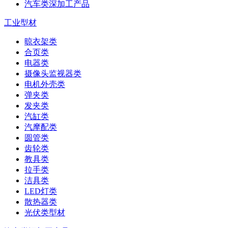
汽车类深加工产品
工业型材
晾衣架类
合页类
电器类
摄像头监视器类
电机外壳类
弹夹类
发夹类
汽缸类
汽摩配类
圆管类
齿轮类
教具类
拉手类
洁具类
LED灯类
散热器类
光伏类型材