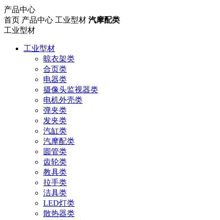
产品中心
首页
产品中心
工业型材
汽摩配类
工业型材
工业型材
晾衣架类
合页类
电器类
摄像头监视器类
电机外壳类
弹夹类
发夹类
汽缸类
汽摩配类
圆管类
齿轮类
教具类
拉手类
洁具类
LED灯类
散热器类