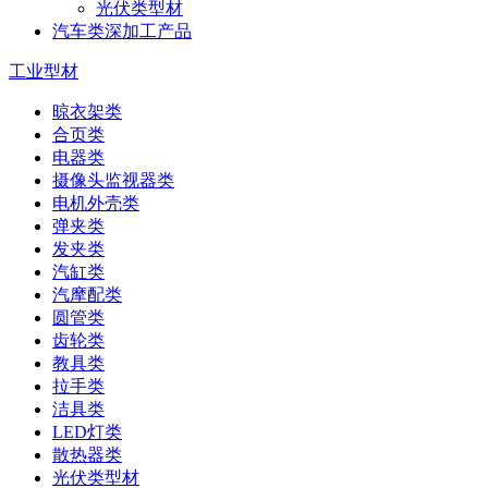
光伏类型材
汽车类深加工产品
工业型材
晾衣架类
合页类
电器类
摄像头监视器类
电机外壳类
弹夹类
发夹类
汽缸类
汽摩配类
圆管类
齿轮类
教具类
拉手类
洁具类
LED灯类
散热器类
光伏类型材