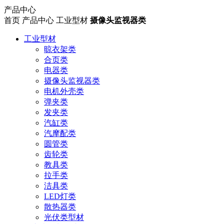
产品中心
首页
产品中心
工业型材
摄像头监视器类
工业型材
晾衣架类
合页类
电器类
摄像头监视器类
电机外壳类
弹夹类
发夹类
汽缸类
汽摩配类
圆管类
齿轮类
教具类
拉手类
洁具类
LED灯类
散热器类
光伏类型材