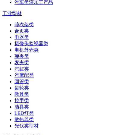
汽车类深加工产品
工业型材
晾衣架类
合页类
电器类
摄像头监视器类
电机外壳类
弹夹类
发夹类
汽缸类
汽摩配类
圆管类
齿轮类
教具类
拉手类
洁具类
LED灯类
散热器类
光伏类型材