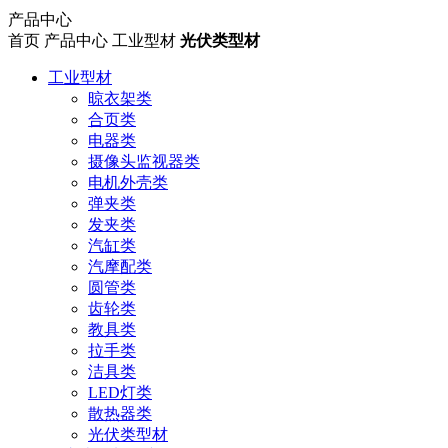
产品中心
首页
产品中心
工业型材
光伏类型材
工业型材
晾衣架类
合页类
电器类
摄像头监视器类
电机外壳类
弹夹类
发夹类
汽缸类
汽摩配类
圆管类
齿轮类
教具类
拉手类
洁具类
LED灯类
散热器类
光伏类型材