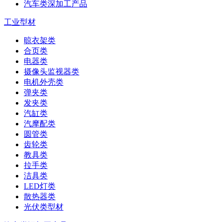
汽车类深加工产品
工业型材
晾衣架类
合页类
电器类
摄像头监视器类
电机外壳类
弹夹类
发夹类
汽缸类
汽摩配类
圆管类
齿轮类
教具类
拉手类
洁具类
LED灯类
散热器类
光伏类型材