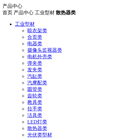
产品中心
首页
产品中心
工业型材
散热器类
工业型材
晾衣架类
合页类
电器类
摄像头监视器类
电机外壳类
弹夹类
发夹类
汽缸类
汽摩配类
圆管类
齿轮类
教具类
拉手类
洁具类
LED灯类
散热器类
光伏类型材