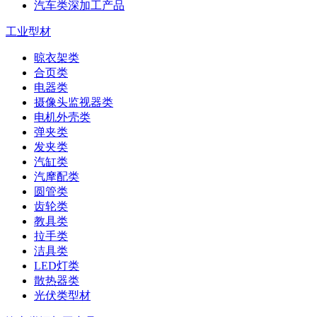
汽车类深加工产品
工业型材
晾衣架类
合页类
电器类
摄像头监视器类
电机外壳类
弹夹类
发夹类
汽缸类
汽摩配类
圆管类
齿轮类
教具类
拉手类
洁具类
LED灯类
散热器类
光伏类型材