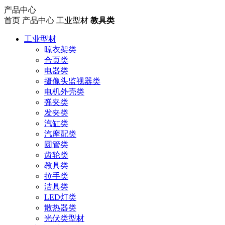
产品中心
首页
产品中心
工业型材
教具类
工业型材
晾衣架类
合页类
电器类
摄像头监视器类
电机外壳类
弹夹类
发夹类
汽缸类
汽摩配类
圆管类
齿轮类
教具类
拉手类
洁具类
LED灯类
散热器类
光伏类型材