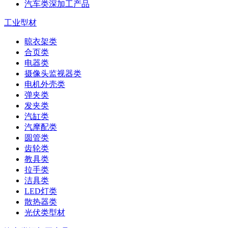
汽车类深加工产品
工业型材
晾衣架类
合页类
电器类
摄像头监视器类
电机外壳类
弹夹类
发夹类
汽缸类
汽摩配类
圆管类
齿轮类
教具类
拉手类
洁具类
LED灯类
散热器类
光伏类型材