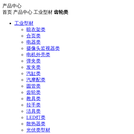
产品中心
首页
产品中心
工业型材
齿轮类
工业型材
晾衣架类
合页类
电器类
摄像头监视器类
电机外壳类
弹夹类
发夹类
汽缸类
汽摩配类
圆管类
齿轮类
教具类
拉手类
洁具类
LED灯类
散热器类
光伏类型材