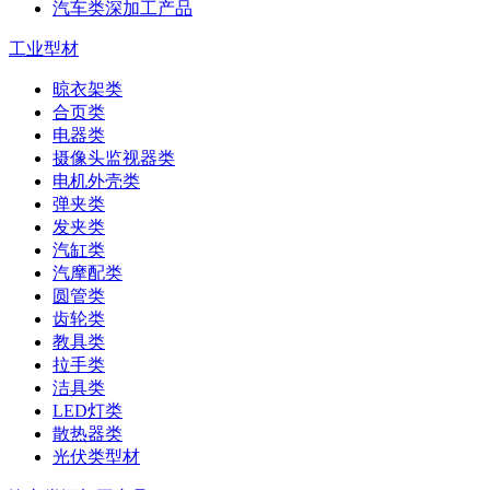
汽车类深加工产品
工业型材
晾衣架类
合页类
电器类
摄像头监视器类
电机外壳类
弹夹类
发夹类
汽缸类
汽摩配类
圆管类
齿轮类
教具类
拉手类
洁具类
LED灯类
散热器类
光伏类型材