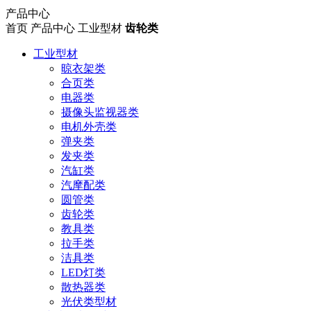
产品中心
首页
产品中心
工业型材
齿轮类
工业型材
晾衣架类
合页类
电器类
摄像头监视器类
电机外壳类
弹夹类
发夹类
汽缸类
汽摩配类
圆管类
齿轮类
教具类
拉手类
洁具类
LED灯类
散热器类
光伏类型材