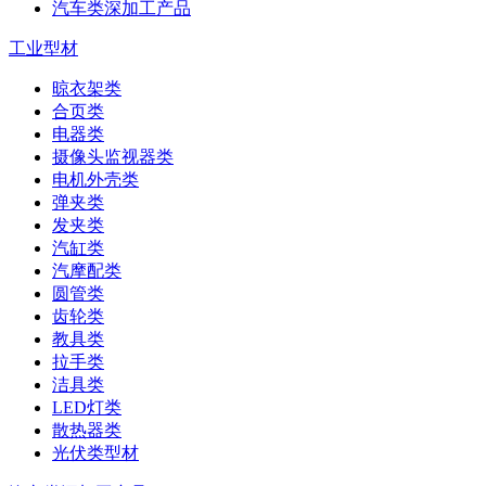
汽车类深加工产品
工业型材
晾衣架类
合页类
电器类
摄像头监视器类
电机外壳类
弹夹类
发夹类
汽缸类
汽摩配类
圆管类
齿轮类
教具类
拉手类
洁具类
LED灯类
散热器类
光伏类型材