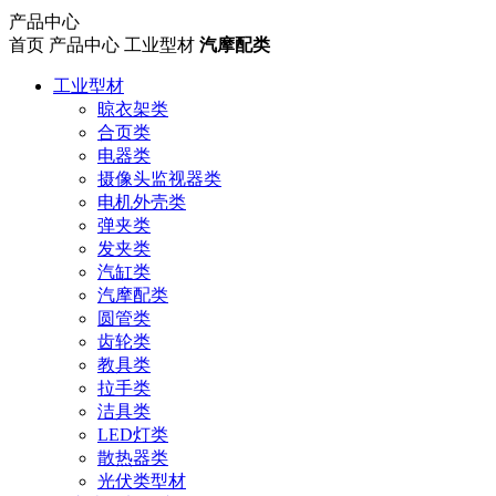
产品中心
首页
产品中心
工业型材
汽摩配类
工业型材
晾衣架类
合页类
电器类
摄像头监视器类
电机外壳类
弹夹类
发夹类
汽缸类
汽摩配类
圆管类
齿轮类
教具类
拉手类
洁具类
LED灯类
散热器类
光伏类型材